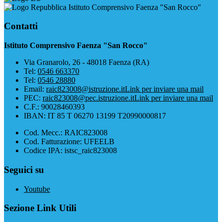
Istituto Comprensivo Faenza "San Rocco"
Contatti
Istituto Comprensivo Faenza "San Rocco"
Via Granarolo, 26 - 48018 Faenza (RA)
Tel:
0546 663370
Tel:
0546 28880
Email:
raic823008@istruzione.it
Link per inviare una mail
PEC:
raic823008@pec.istruzione.it
Link per inviare una mail
C.F.: 90028460393
IBAN: IT 85 T 06270 13199 T20990000817
Cod. Mecc.: RAIC823008
Cod. Fatturazione: UFEELB
Codice IPA: istsc_raic823008
Seguici su
Youtube
Sezione Link Utili