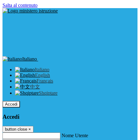
Salta al contenuto
Italiano
Italiano
English
Français
中文
Shqiptare
Accedi
Accedi
button close
×
Nome Utente