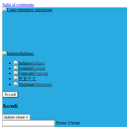
Salta al contenuto
Italiano
Italiano
English
Français
中文
Shqiptare
Accedi
Accedi
button close
×
Nome Utente