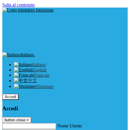
Salta al contenuto
Italiano
Italiano
English
Français
中文
Shqiptare
Accedi
Accedi
button close
×
Nome Utente