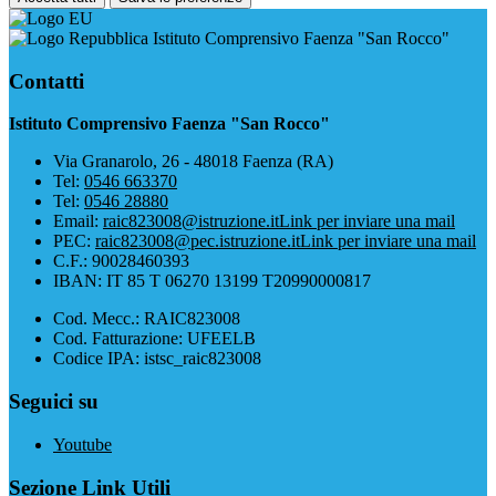
Istituto Comprensivo Faenza "San Rocco"
Contatti
Istituto Comprensivo Faenza "San Rocco"
Via Granarolo, 26 - 48018 Faenza (RA)
Tel:
0546 663370
Tel:
0546 28880
Email:
raic823008@istruzione.it
Link per inviare una mail
PEC:
raic823008@pec.istruzione.it
Link per inviare una mail
C.F.: 90028460393
IBAN: IT 85 T 06270 13199 T20990000817
Cod. Mecc.: RAIC823008
Cod. Fatturazione: UFEELB
Codice IPA: istsc_raic823008
Seguici su
Youtube
Sezione Link Utili