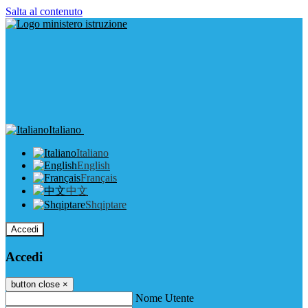
Salta al contenuto
Italiano
Italiano
English
Français
中文
Shqiptare
Accedi
Accedi
button close
×
Nome Utente