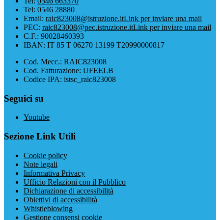
Tel:
0546 663370
Tel:
0546 28880
Email:
raic823008@istruzione.it
Link per inviare una mail
PEC:
raic823008@pec.istruzione.it
Link per inviare una mail
C.F.: 90028460393
IBAN: IT 85 T 06270 13199 T20990000817
Cod. Mecc.: RAIC823008
Cod. Fatturazione: UFEELB
Codice IPA: istsc_raic823008
Seguici su
Youtube
Sezione Link Utili
Cookie policy
Note legali
Informativa Privacy
Ufficio Relazioni con il Pubblico
Dichiarazione di accessibilità
Obiettivi di accessibilità
Whistleblowing
Gestione consensi cookie