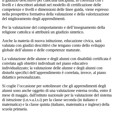
Il giudizio descrittivo per ciascuna disciplina, in coerenza con i
livelli e i descrittori adottati nel modello di certificazione delle
competenze e livelli e dimensioni delle linee guida, viene espresso
nella prospettiva formativa della valutazione e della valorizzazione
del miglioramento degli apprendimenti.
Per la valutazione del comportamento e dell’insegnamento della
religione cattolica si attribuirà un giudizio sintetico.
Anche la materia di nuova istituzione, educazione civica, sarà
valutata con giudizi descrittivi che tengano conto dello sviluppo
globale dell’alunno e delle competenze maturate.
La valutazione delle alunne e degli alunni con disabilità certificata è
correlata agli obiettivi individuati nel piano educativo
individualizzato; la valutazione delle alunne e degli alunni con
disturbi specifici dell’apprendimento è correlata, invece, al piano
didattico personalizzato.
Si coglie l’occasione per sottolineare che gli apprendimenti degli
alunni sono anche oggetto di una valutazione esterna svolta, entro il
mese di maggio, dall'istituto nazionale per la valutazione del sistema
di istruzione (i.n.v.a.l.s.i) per la classe seconda (in italiano e
matematica) e la classe quinta (italiano, matematica e inglese) della
scuola primaria.