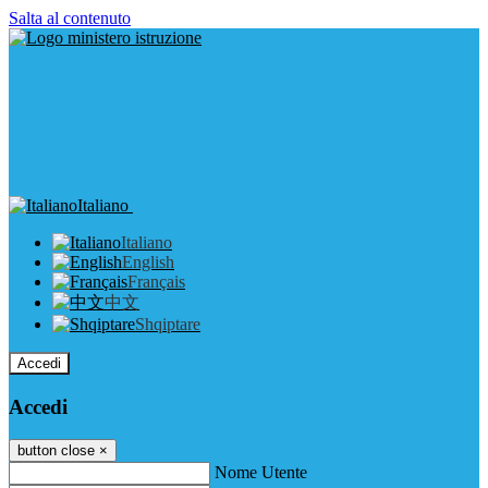
Salta al contenuto
Italiano
Italiano
English
Français
中文
Shqiptare
Accedi
Accedi
button close
×
Nome Utente