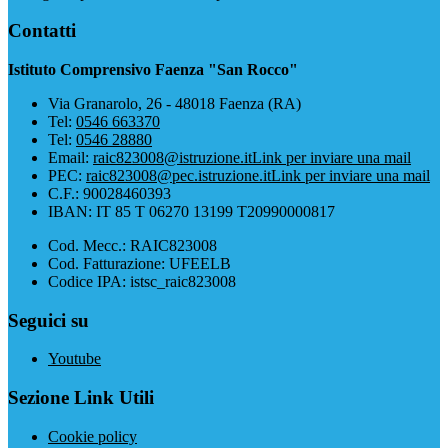
Contatti
Istituto Comprensivo Faenza "San Rocco"
Via Granarolo, 26 - 48018 Faenza (RA)
Tel:
0546 663370
Tel:
0546 28880
Email:
raic823008@istruzione.it
Link per inviare una mail
PEC:
raic823008@pec.istruzione.it
Link per inviare una mail
C.F.: 90028460393
IBAN: IT 85 T 06270 13199 T20990000817
Cod. Mecc.: RAIC823008
Cod. Fatturazione: UFEELB
Codice IPA: istsc_raic823008
Seguici su
Youtube
Sezione Link Utili
Cookie policy