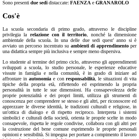
Sono presenti
due sedi
distaccate:
FAENZA
e
GRANAROLO
Cos'è
La scuola secondaria di primo grado, attraverso le discipline
privilegia la
relazione con il territorio
, nonché la dimensione
ambientale della scuola. In una delle due sedi quest’ anno si è
avviato un percorso incentrato su
ambienti di apprendimento
per
una didattica sempre più inclusiva e sempre meno dispersiva.
Lo studente al termine del primo ciclo, attraverso gli apprendimenti
sviluppati a scuola, lo studio personale, le esperienze educative
vissute in famiglia e nella comunità, è in grado di iniziare ad
affrontare in
autonomia
e con
responsabilità
, le situazioni di vita
tipiche della propria età, riflettendo ed esprimendo la propria
personalità in tutte le sue dimensioni. Ha consapevolezza delle
proprie potenzialità e dei propri limiti, utilizza gli strumenti di
conoscenza per comprendere se stesso e gli altri, per riconoscere ed
apprezzare le diverse identità, le tradizioni culturali e religiose, in
un'ottica di dialogo e di rispetto reciproco. Interpreta i sistemi
simbolici e culturali della società, orienta le proprie scelte in modo
consapevole, rispetta le regole condivise, collabora con gli altri per
la costruzione del bene comune esprimendo le proprie personali
opinioni e sensibilità. Si impegna per portare a compimento il lavoro