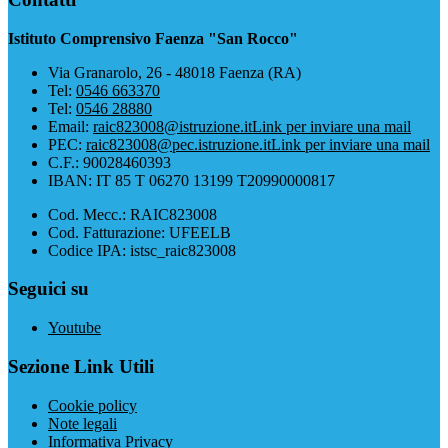
Istituto Comprensivo Faenza "San Rocco"
Via Granarolo, 26 - 48018 Faenza (RA)
Tel:
0546 663370
Tel:
0546 28880
Email:
raic823008@istruzione.it
Link per inviare una mail
PEC:
raic823008@pec.istruzione.it
Link per inviare una mail
C.F.: 90028460393
IBAN: IT 85 T 06270 13199 T20990000817
Cod. Mecc.: RAIC823008
Cod. Fatturazione: UFEELB
Codice IPA: istsc_raic823008
Seguici su
Youtube
Sezione Link Utili
Cookie policy
Note legali
Informativa Privacy