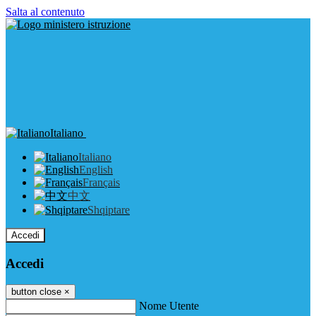
Salta al contenuto
Italiano
Italiano
English
Français
中文
Shqiptare
Accedi
Accedi
button close
×
Nome Utente