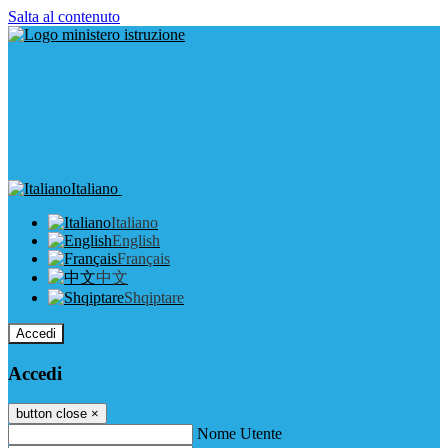
Salta al contenuto
Italiano
Italiano
English
Français
中文
Shqiptare
Accedi
Accedi
button close
×
Nome Utente