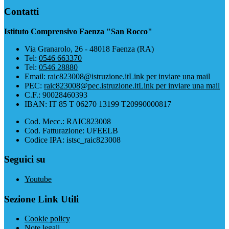
Contatti
Istituto Comprensivo Faenza "San Rocco"
Via Granarolo, 26 - 48018 Faenza (RA)
Tel:
0546 663370
Tel:
0546 28880
Email:
raic823008@istruzione.it
Link per inviare una mail
PEC:
raic823008@pec.istruzione.it
Link per inviare una mail
C.F.: 90028460393
IBAN: IT 85 T 06270 13199 T20990000817
Cod. Mecc.: RAIC823008
Cod. Fatturazione: UFEELB
Codice IPA: istsc_raic823008
Seguici su
Youtube
Sezione Link Utili
Cookie policy
Note legali