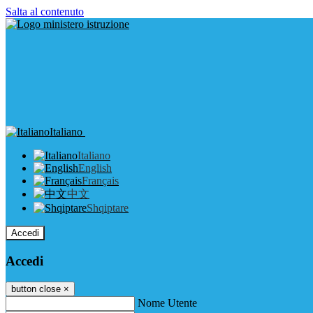
Salta al contenuto
Italiano
Italiano
English
Français
中文
Shqiptare
Accedi
Accedi
button close
×
Nome Utente