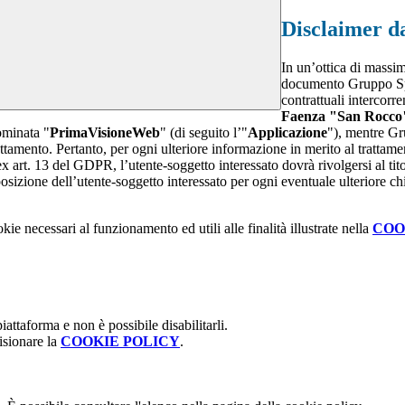
Disclaimer da
In un’ottica di massim
documento Gruppo Spag
contrattuali intercor
Faenza "San Rocco
ominata "
PrimaVisioneWeb
" (di seguito l’"
Applicazione
"), mentre G
attamento. Pertanto, per ogni ulteriore informazione in merito al trattame
 ex art. 13 del GDPR, l’utente-soggetto interessato dovrà rivolgersi al tito
sizione dell’utente-soggetto interessato per ogni eventuale ulteriore ch
kie necessari al funzionamento ed utili alle finalità illustrate nella
COO
attaforma e non è possibile disabilitarli.
isionare la
COOKIE POLICY
.