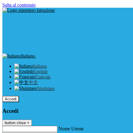
Salta al contenuto
Italiano
Italiano
English
Français
中文
Shqiptare
Accedi
Accedi
button close
×
Nome Utente