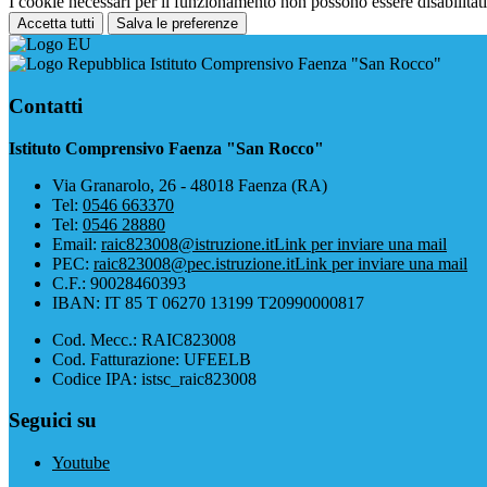
I cookie necessari per il funzionamento non possono essere disabilitati.
Accetta tutti
Salva le preferenze
Istituto Comprensivo Faenza "San Rocco"
Contatti
Istituto Comprensivo Faenza "San Rocco"
Via Granarolo, 26 - 48018 Faenza (RA)
Tel:
0546 663370
Tel:
0546 28880
Email:
raic823008@istruzione.it
Link per inviare una mail
PEC:
raic823008@pec.istruzione.it
Link per inviare una mail
C.F.: 90028460393
IBAN: IT 85 T 06270 13199 T20990000817
Cod. Mecc.: RAIC823008
Cod. Fatturazione: UFEELB
Codice IPA: istsc_raic823008
Seguici su
Youtube