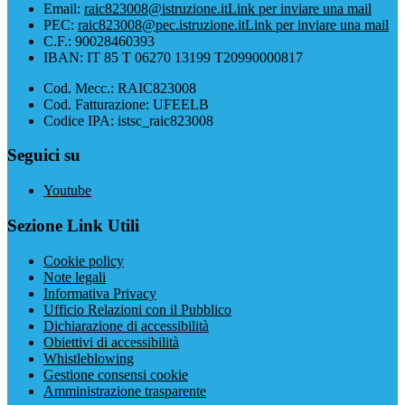
Email:
raic823008@istruzione.it
Link per inviare una mail
PEC:
raic823008@pec.istruzione.it
Link per inviare una mail
C.F.: 90028460393
IBAN: IT 85 T 06270 13199 T20990000817
Cod. Mecc.: RAIC823008
Cod. Fatturazione: UFEELB
Codice IPA: istsc_raic823008
Seguici su
Youtube
Sezione Link Utili
Cookie policy
Note legali
Informativa Privacy
Ufficio Relazioni con il Pubblico
Dichiarazione di accessibilità
Obiettivi di accessibilità
Whistleblowing
Gestione consensi cookie
Amministrazione trasparente