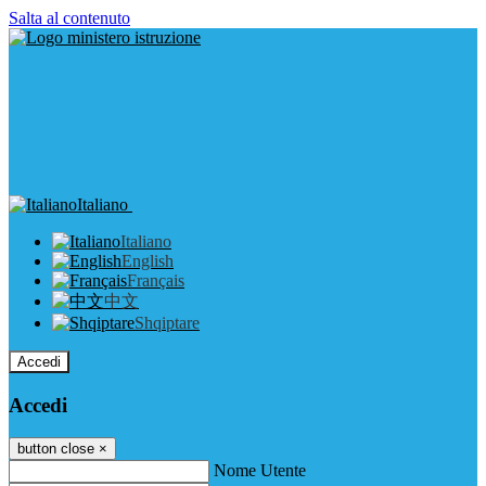
Salta al contenuto
Italiano
Italiano
English
Français
中文
Shqiptare
Accedi
Accedi
button close
×
Nome Utente