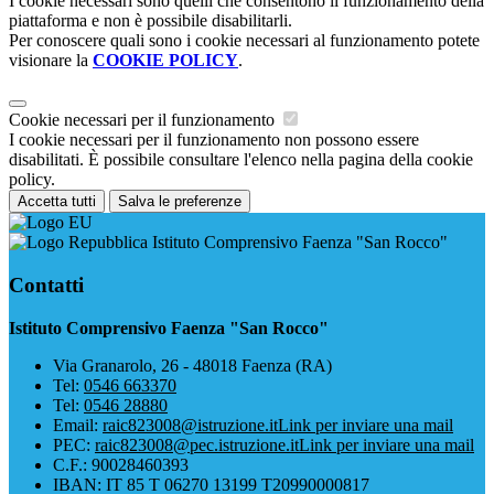
I cookie necessari sono quelli che consentono il funzionamento della
piattaforma e non è possibile disabilitarli.
Per conoscere quali sono i cookie necessari al funzionamento potete
visionare la
COOKIE POLICY
.
Cookie necessari per il funzionamento
I cookie necessari per il funzionamento non possono essere
disabilitati. È possibile consultare l'elenco nella pagina della cookie
policy.
Accetta tutti
Salva le preferenze
Istituto Comprensivo Faenza "San Rocco"
Contatti
Istituto Comprensivo Faenza "San Rocco"
Via Granarolo, 26 - 48018 Faenza (RA)
Tel:
0546 663370
Tel:
0546 28880
Email:
raic823008@istruzione.it
Link per inviare una mail
PEC:
raic823008@pec.istruzione.it
Link per inviare una mail
C.F.: 90028460393
IBAN: IT 85 T 06270 13199 T20990000817