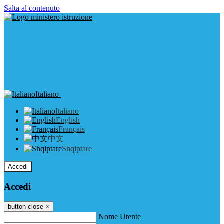
Salta al contenuto
Italiano
Italiano
English
Français
中文
Shqiptare
Accedi
Accedi
button close
×
Nome Utente