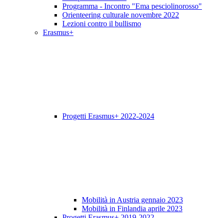
Programma - Incontro "Ema pesciolinorosso"
Orienteering culturale novembre 2022
Lezioni contro il bullismo
Erasmus+
Progetti Erasmus+ 2022-2024
Mobilità in Austria gennaio 2023
Mobilità in Finlandia aprile 2023
Progetti Erasmus+ 2019-2022