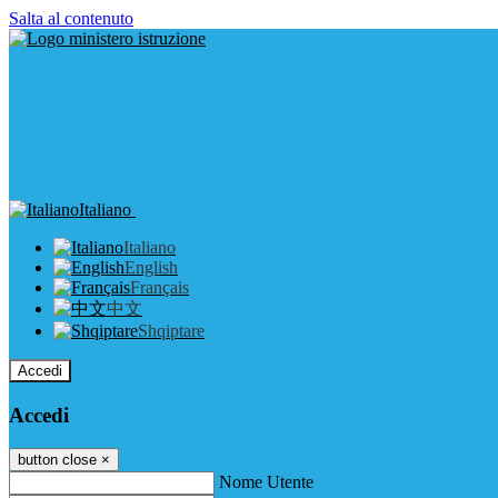
Salta al contenuto
Italiano
Italiano
English
Français
中文
Shqiptare
Accedi
Accedi
button close
×
Nome Utente