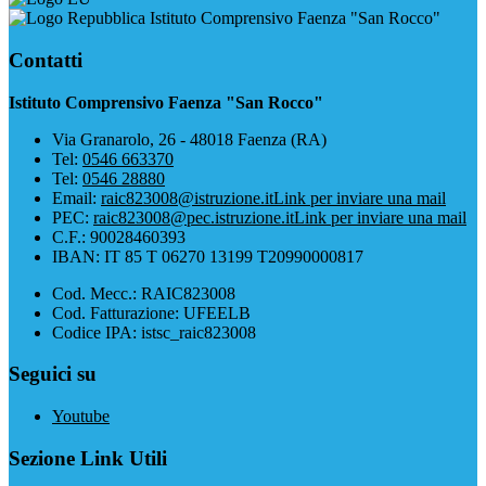
Istituto Comprensivo Faenza "San Rocco"
Contatti
Istituto Comprensivo Faenza "San Rocco"
Via Granarolo, 26 - 48018 Faenza (RA)
Tel:
0546 663370
Tel:
0546 28880
Email:
raic823008@istruzione.it
Link per inviare una mail
PEC:
raic823008@pec.istruzione.it
Link per inviare una mail
C.F.: 90028460393
IBAN: IT 85 T 06270 13199 T20990000817
Cod. Mecc.: RAIC823008
Cod. Fatturazione: UFEELB
Codice IPA: istsc_raic823008
Seguici su
Youtube
Sezione Link Utili