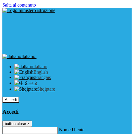
Salta al contenuto
Italiano
Italiano
English
Français
中文
Shqiptare
Accedi
Accedi
button close
×
Nome Utente