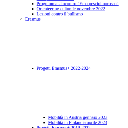
Programma - Incontro "Ema pesciolinorosso"
Orienteering culturale novembre 2022
Lezioni contro il bullismo
Erasmus+
Progetti Erasmus+ 2022-2024
Mobilità in Austria gennaio 2023
Mobilità in Finlandia aprile 2023
Progetti Erasmus+ 2019-2022