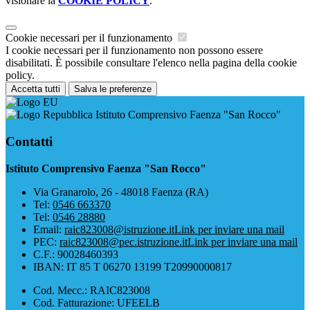
visionare la
COOKIE POLICY
.
Cookie necessari per il funzionamento
I cookie necessari per il funzionamento non possono essere
disabilitati. È possibile consultare l'elenco nella pagina della cookie
policy.
Accetta tutti
Salva le preferenze
Istituto Comprensivo Faenza "San Rocco"
Contatti
Istituto Comprensivo Faenza "San Rocco"
Via Granarolo, 26 - 48018 Faenza (RA)
Tel:
0546 663370
Tel:
0546 28880
Email:
raic823008@istruzione.it
Link per inviare una mail
PEC:
raic823008@pec.istruzione.it
Link per inviare una mail
C.F.: 90028460393
IBAN: IT 85 T 06270 13199 T20990000817
Cod. Mecc.: RAIC823008
Cod. Fatturazione: UFEELB