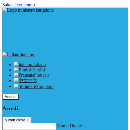
Salta al contenuto
Italiano
Italiano
English
Français
中文
Shqiptare
Accedi
Accedi
button close
×
Nome Utente