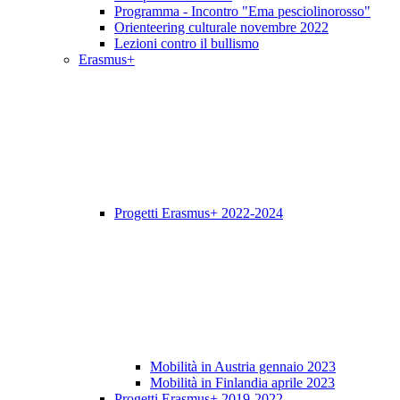
Programma - Incontro "Ema pesciolinorosso"
Orienteering culturale novembre 2022
Lezioni contro il bullismo
Erasmus+
Progetti Erasmus+ 2022-2024
Mobilità in Austria gennaio 2023
Mobilità in Finlandia aprile 2023
Progetti Erasmus+ 2019-2022