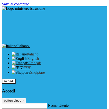
Salta al contenuto
Italiano
Italiano
English
Français
中文
Shqiptare
Accedi
Accedi
button close
×
Nome Utente