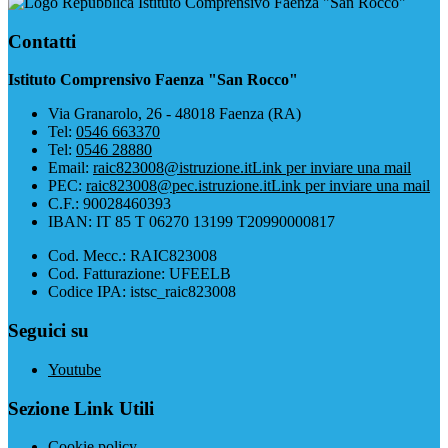
Istituto Comprensivo Faenza "San Rocco"
Contatti
Istituto Comprensivo Faenza "San Rocco"
Via Granarolo, 26 - 48018 Faenza (RA)
Tel:
0546 663370
Tel:
0546 28880
Email:
raic823008@istruzione.it
Link per inviare una mail
PEC:
raic823008@pec.istruzione.it
Link per inviare una mail
C.F.: 90028460393
IBAN: IT 85 T 06270 13199 T20990000817
Cod. Mecc.: RAIC823008
Cod. Fatturazione: UFEELB
Codice IPA: istsc_raic823008
Seguici su
Youtube
Sezione Link Utili
Cookie policy