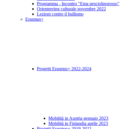
Programma - Incontro "Ema pesciolinorosso"
Orienteering culturale novembre 2022
Lezioni contro il bullismo
Erasmus+
Progetti Erasmus+ 2022-2024
Mobilità in Austria gennaio 2023
Mobilità in Finlandia aprile 2023
Progetti Erasmus+ 2019-2022