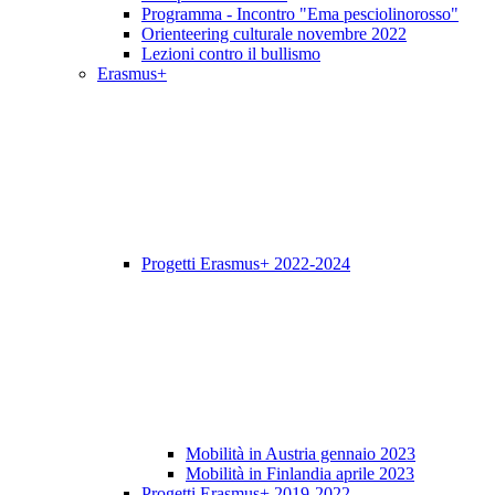
Programma - Incontro "Ema pesciolinorosso"
Orienteering culturale novembre 2022
Lezioni contro il bullismo
Erasmus+
Progetti Erasmus+ 2022-2024
Mobilità in Austria gennaio 2023
Mobilità in Finlandia aprile 2023
Progetti Erasmus+ 2019-2022