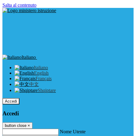
Salta al contenuto
Italiano
Italiano
English
Français
中文
Shqiptare
Accedi
Accedi
button close
×
Nome Utente