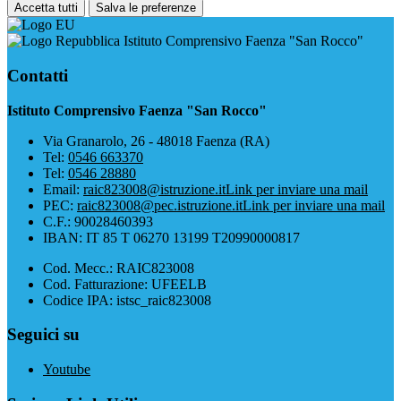
Accetta tutti
Salva le preferenze
Istituto Comprensivo Faenza "San Rocco"
Contatti
Istituto Comprensivo Faenza "San Rocco"
Via Granarolo, 26 - 48018 Faenza (RA)
Tel:
0546 663370
Tel:
0546 28880
Email:
raic823008@istruzione.it
Link per inviare una mail
PEC:
raic823008@pec.istruzione.it
Link per inviare una mail
C.F.: 90028460393
IBAN: IT 85 T 06270 13199 T20990000817
Cod. Mecc.: RAIC823008
Cod. Fatturazione: UFEELB
Codice IPA: istsc_raic823008
Seguici su
Youtube