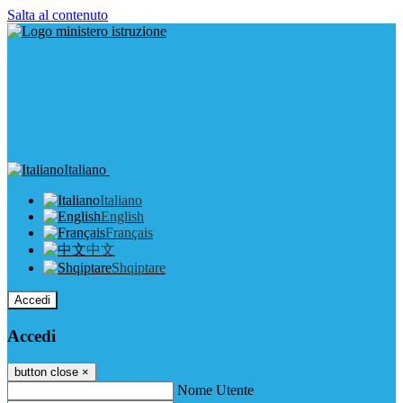
Salta al contenuto
Italiano
Italiano
English
Français
中文
Shqiptare
Accedi
Accedi
button close
×
Nome Utente