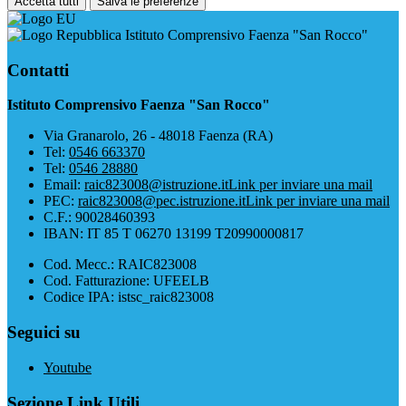
Accetta tutti
Salva le preferenze
Istituto Comprensivo Faenza "San Rocco"
Contatti
Istituto Comprensivo Faenza "San Rocco"
Via Granarolo, 26 - 48018 Faenza (RA)
Tel:
0546 663370
Tel:
0546 28880
Email:
raic823008@istruzione.it
Link per inviare una mail
PEC:
raic823008@pec.istruzione.it
Link per inviare una mail
C.F.: 90028460393
IBAN: IT 85 T 06270 13199 T20990000817
Cod. Mecc.: RAIC823008
Cod. Fatturazione: UFEELB
Codice IPA: istsc_raic823008
Seguici su
Youtube
Sezione Link Utili