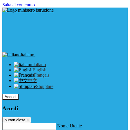
Salta al contenuto
Italiano
Italiano
English
Français
中文
Shqiptare
Accedi
Accedi
button close
×
Nome Utente