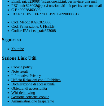
Email:
raic823008@istruzione.it
Link per inviare una mail
PEC:
raic823008@pec.istruzione.it
Link per inviare una mail
C.F.: 90028460393
IBAN: IT 85 T 06270 13199 T20990000817
Cod. Mecc.: RAIC823008
Cod. Fatturazione: UFEELB
Codice IPA: istsc_raic823008
Seguici su
Youtube
Sezione Link Utili
Cookie policy
Note legali
Informativa Privacy
Ufficio Relazioni con il Pubblico
Dichiarazione di accessibilità
Obiettivi di accessibilità
Whistleblowing
Gestione consensi cookie
Amministrazione trasparente