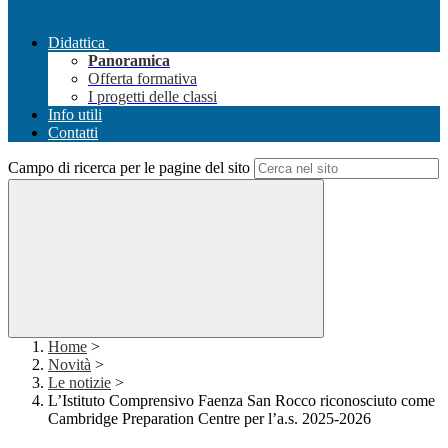
Didattica
Panoramica
Offerta formativa
I progetti delle classi
Info utili
Contatti
Campo di ricerca per le pagine del sito
Home
>
Novità
>
Le notizie
>
L’Istituto Comprensivo Faenza San Rocco riconosciuto come
Cambridge Preparation Centre per l’a.s. 2025-2026