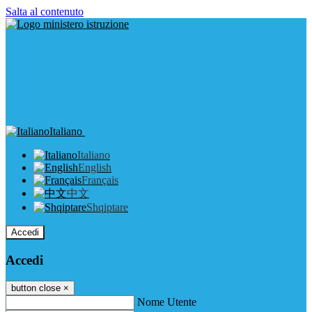
Salta al contenuto
Italiano
Italiano
English
Français
中文
Shqiptare
Accedi
Accedi
button close
×
Nome Utente