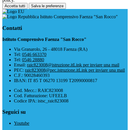
policy.
Accetta tutti
Salva le preferenze
Istituto Comprensivo Faenza "San Rocco"
Contatti
Istituto Comprensivo Faenza "San Rocco"
Via Granarolo, 26 - 48018 Faenza (RA)
Tel:
0546 663370
Tel:
0546 28880
Email:
raic823008@istruzione.it
Link per inviare una mail
PEC:
raic823008@pec.istruzione.it
Link per inviare una mail
C.F.: 90028460393
IBAN: IT 85 T 06270 13199 T20990000817
Cod. Mecc.: RAIC823008
Cod. Fatturazione: UFEELB
Codice IPA: istsc_raic823008
Seguici su
Youtube