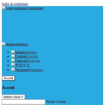
Salta al contenuto
Italiano
Italiano
English
Français
中文
Shqiptare
Accedi
Accedi
button close
×
Nome Utente