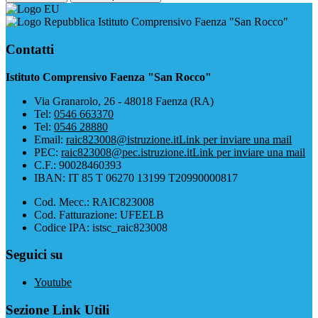
Istituto Comprensivo Faenza "San Rocco"
Contatti
Istituto Comprensivo Faenza "San Rocco"
Via Granarolo, 26 - 48018 Faenza (RA)
Tel:
0546 663370
Tel:
0546 28880
Email:
raic823008@istruzione.it
Link per inviare una mail
PEC:
raic823008@pec.istruzione.it
Link per inviare una mail
C.F.: 90028460393
IBAN: IT 85 T 06270 13199 T20990000817
Cod. Mecc.: RAIC823008
Cod. Fatturazione: UFEELB
Codice IPA: istsc_raic823008
Seguici su
Youtube
Sezione Link Utili