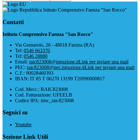
Istituto Comprensivo Faenza "San Rocco"
Contatti
Istituto Comprensivo Faenza "San Rocco"
Via Granarolo, 26 - 48018 Faenza (RA)
Tel:
0546 663370
Tel:
0546 28880
Email:
raic823008@istruzione.it
Link per inviare una mail
PEC:
raic823008@pec.istruzione.it
Link per inviare una mail
C.F.: 90028460393
IBAN: IT 85 T 06270 13199 T20990000817
Cod. Mecc.: RAIC823008
Cod. Fatturazione: UFEELB
Codice IPA: istsc_raic823008
Seguici su
Youtube
Sezione Link Utili