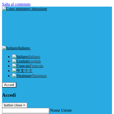
Salta al contenuto
Italiano
Italiano
English
Français
中文
Shqiptare
Accedi
Accedi
button close
×
Nome Utente