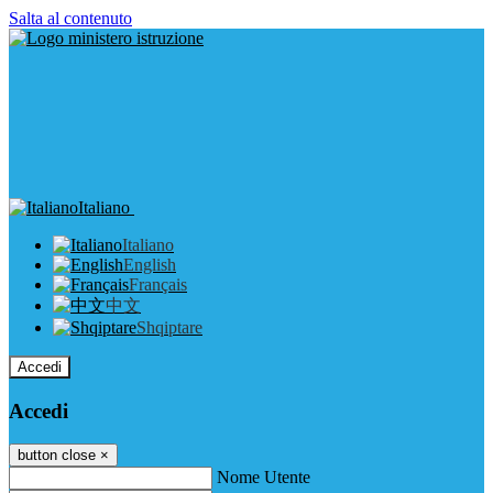
Salta al contenuto
Italiano
Italiano
English
Français
中文
Shqiptare
Accedi
Accedi
button close
×
Nome Utente