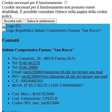
Cookie necessari per il funzionamento
I cookie necessari per il funzionamento non possono essere
disabilitati. È possibile consultare l'elenco nella pagina della cookie
policy.
Accetta tutti
Salva le preferenze
Istituto Comprensivo Faenza "San Rocco"
Contatti
Istituto Comprensivo Faenza "San Rocco"
Via Granarolo, 26 - 48018 Faenza (RA)
Tel:
0546 663370
Tel:
0546 28880
Email:
raic823008@istruzione.it
Link per inviare una mail
PEC:
raic823008@pec.istruzione.it
Link per inviare una mail
C.F.: 90028460393
IBAN: IT 85 T 06270 13199 T20990000817
Cod. Mecc.: RAIC823008
Cod. Fatturazione: UFEELB
Codice IPA: istsc_raic823008