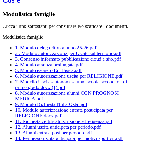
Cos'è
Modulistica famiglie
Clicca i link sottostanti per consultare e/o scaricare i documenti.
Modulistica famiglie
1. Modulo delega ritiro alunno 25-26.pdf
2 . Modulo autorizzazione per Uscite sul territorio.pdf
3. Consenso informato pubblicazione cloud e sito.pdf
4. Modulo assenza prolungata.pdf
5. Modulo esonero Ed. Fisica.pdf
6. Modulo autorizzazione uscita per RELIGIONE.pdf
7. Modello Uscita-autonoma-alunni scuola secondaria di
primo grado.docx (1).pdf
8. Modulo autorizzazione alunni CON PROGNOSI
MEDICA.pdf
9. Modulo Richiesta Nulla Osta .pdf
10. Modulo autorizzazione entrata posticipata per
RELIGIONE.docx.pdf
11. Richiesta certificati iscrizione e frequenza.pdf
12. Alunni uscita anticipata per periodo.pdf
13. Alunni entrata post per periodo.pdf
14. Permesso-uscita-anticipata-per-motivi-sportivi-.pdf