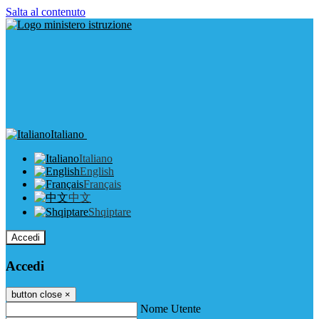
Salta al contenuto
Italiano
Italiano
English
Français
中文
Shqiptare
Accedi
Accedi
button close
×
Nome Utente