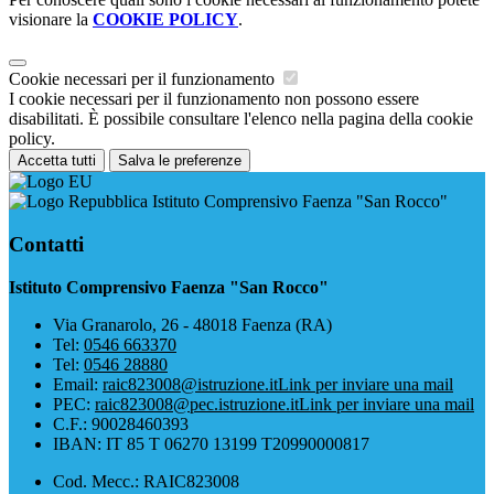
visionare la
COOKIE POLICY
.
Cookie necessari per il funzionamento
I cookie necessari per il funzionamento non possono essere
disabilitati. È possibile consultare l'elenco nella pagina della cookie
policy.
Accetta tutti
Salva le preferenze
Istituto Comprensivo Faenza "San Rocco"
Contatti
Istituto Comprensivo Faenza "San Rocco"
Via Granarolo, 26 - 48018 Faenza (RA)
Tel:
0546 663370
Tel:
0546 28880
Email:
raic823008@istruzione.it
Link per inviare una mail
PEC:
raic823008@pec.istruzione.it
Link per inviare una mail
C.F.: 90028460393
IBAN: IT 85 T 06270 13199 T20990000817
Cod. Mecc.: RAIC823008