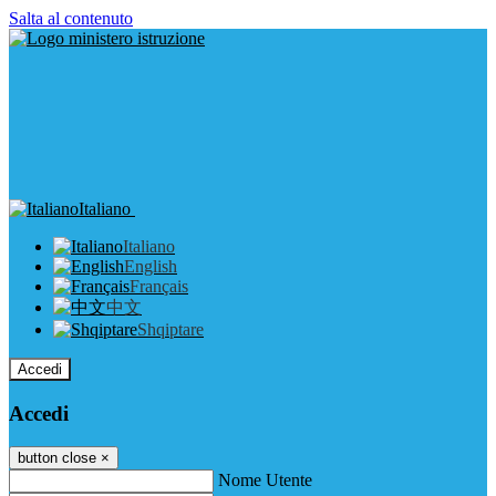
Salta al contenuto
Italiano
Italiano
English
Français
中文
Shqiptare
Accedi
Accedi
button close
×
Nome Utente