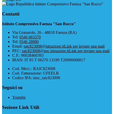
Istituto Comprensivo Faenza "San Rocco"
Contatti
Istituto Comprensivo Faenza "San Rocco"
Via Granarolo, 26 - 48018 Faenza (RA)
Tel:
0546 663370
Tel:
0546 28880
Email:
raic823008@istruzione.it
Link per inviare una mail
PEC:
raic823008@pec.istruzione.it
Link per inviare una mail
C.F.: 90028460393
IBAN: IT 85 T 06270 13199 T20990000817
Cod. Mecc.: RAIC823008
Cod. Fatturazione: UFEELB
Codice IPA: istsc_raic823008
Seguici su
Youtube
Sezione Link Utili