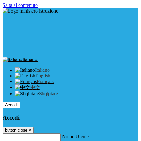
Salta al contenuto
Italiano
Italiano
English
Français
中文
Shqiptare
Accedi
Accedi
button close
×
Nome Utente