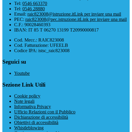
Tel:
0546 663370
Tel:
0546 28880
Email:
raic823008@istruzione.it
Link per inviare una mail
PEC:
raic823008@pec.istruzione.it
Link per inviare una mail
C.F.: 90028460393
IBAN: IT 85 T 06270 13199 T20990000817
Cod. Mecc.: RAIC823008
Cod. Fatturazione: UFEELB
Codice IPA: istsc_raic823008
Seguici su
Youtube
Sezione Link Utili
Cookie policy
Note legali
Informativa Privacy
Ufficio Relazioni con il Pubblico
Dichiarazione di accessibilità
Obiettivi di accessibilità
Whistleblowing