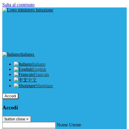
Salta al contenuto
Italiano
Italiano
English
Français
中文
Shqiptare
Accedi
Accedi
button close
×
Nome Utente