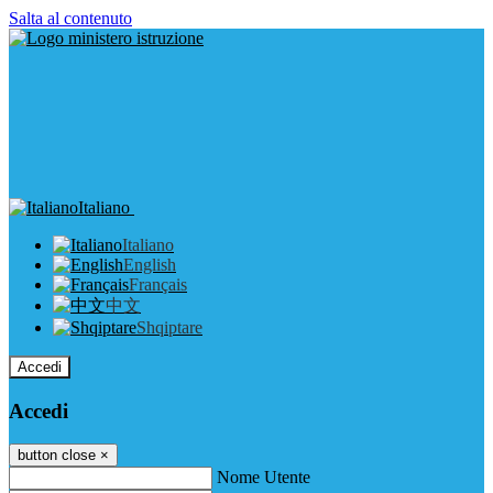
Salta al contenuto
Italiano
Italiano
English
Français
中文
Shqiptare
Accedi
Accedi
button close
×
Nome Utente