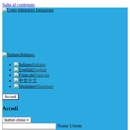
Salta al contenuto
Italiano
Italiano
English
Français
中文
Shqiptare
Accedi
Accedi
button close
×
Nome Utente