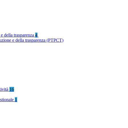
 e della trasparenza
4
ruzione e della trasparenza (PTPCT)
tività
16
stionale
1