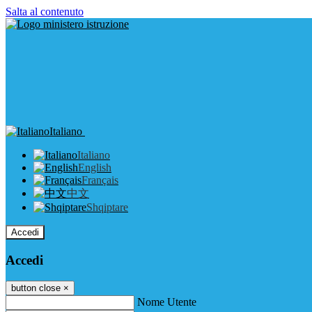
Salta al contenuto
Italiano
Italiano
English
Français
中文
Shqiptare
Accedi
Accedi
button close
×
Nome Utente