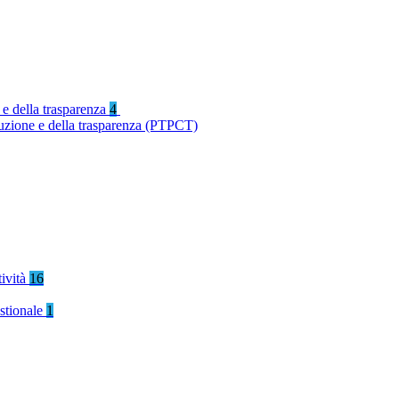
 e della trasparenza
4
ruzione e della trasparenza (PTPCT)
tività
16
stionale
1