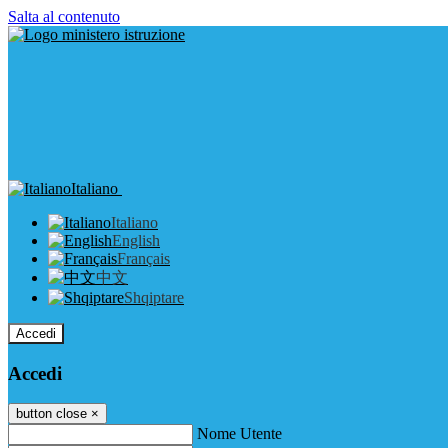
Salta al contenuto
Italiano
Italiano
English
Français
中文
Shqiptare
Accedi
Accedi
button close
×
Nome Utente