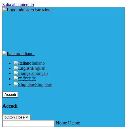
Salta al contenuto
Italiano
Italiano
English
Français
中文
Shqiptare
Accedi
Accedi
button close
×
Nome Utente