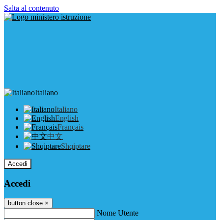
Salta al contenuto
Italiano
Italiano
English
Français
中文
Shqiptare
Accedi
Accedi
button close
×
Nome Utente