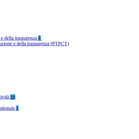
 e della trasparenza
4
ruzione e della trasparenza (PTPCT)
tività
16
stionale
1