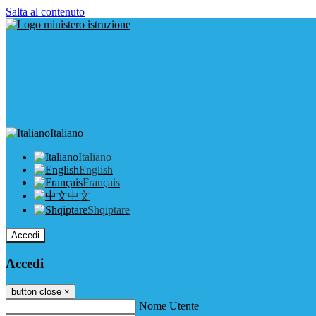
Salta al contenuto
Italiano
Italiano
English
Français
中文
Shqiptare
Accedi
Accedi
button close
×
Nome Utente