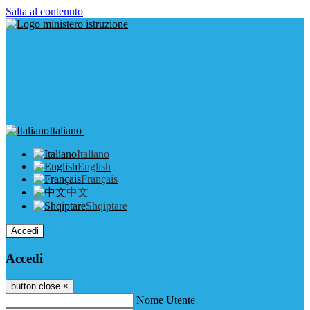
Salta al contenuto
Italiano
Italiano
English
Français
中文
Shqiptare
Accedi
Accedi
button close
×
Nome Utente