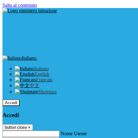
Salta al contenuto
Italiano
Italiano
English
Français
中文
Shqiptare
Accedi
Accedi
button close
×
Nome Utente