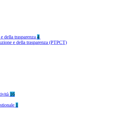
 e della trasparenza
4
ruzione e della trasparenza (PTPCT)
tività
16
stionale
1