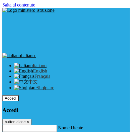
Salta al contenuto
Italiano
Italiano
English
Français
中文
Shqiptare
Accedi
Accedi
button close
×
Nome Utente