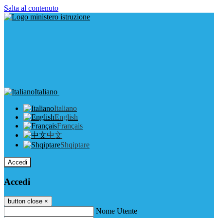
Salta al contenuto
Italiano
Italiano
English
Français
中文
Shqiptare
Accedi
Accedi
button close
×
Nome Utente