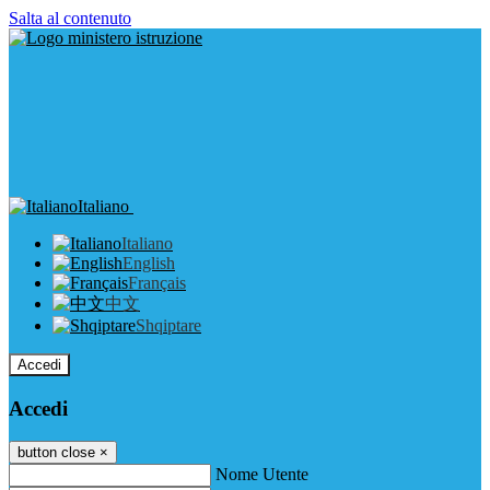
Salta al contenuto
Italiano
Italiano
English
Français
中文
Shqiptare
Accedi
Accedi
button close
×
Nome Utente