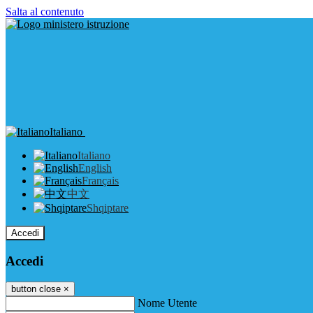
Salta al contenuto
Italiano
Italiano
English
Français
中文
Shqiptare
Accedi
Accedi
button close
×
Nome Utente