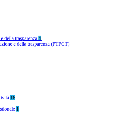
 e della trasparenza
4
ruzione e della trasparenza (PTPCT)
tività
16
stionale
1