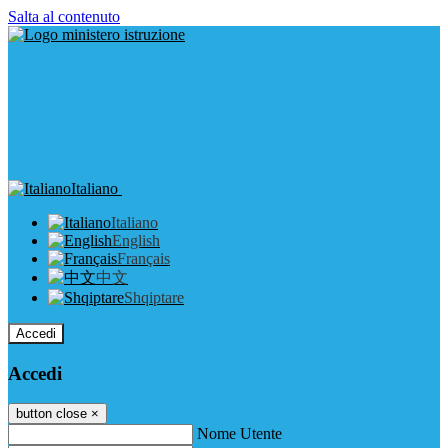
Salta al contenuto
Italiano
Italiano
English
Français
中文
Shqiptare
Accedi
Accedi
button close
×
Nome Utente