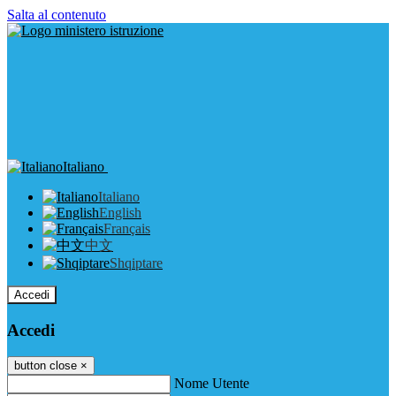
Salta al contenuto
Italiano
Italiano
English
Français
中文
Shqiptare
Accedi
Accedi
button close
×
Nome Utente