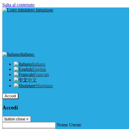
Salta al contenuto
Italiano
Italiano
English
Français
中文
Shqiptare
Accedi
Accedi
button close
×
Nome Utente