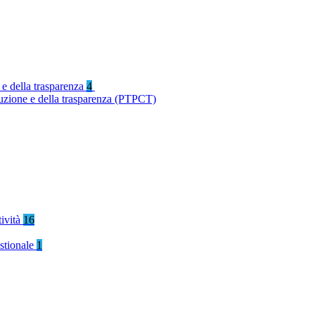
 e della trasparenza
4
ruzione e della trasparenza (PTPCT)
tività
16
stionale
1