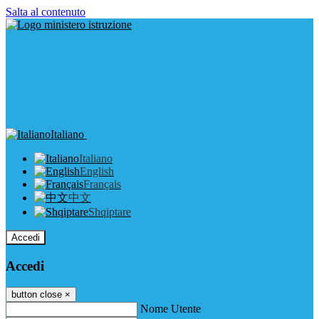
Salta al contenuto
Italiano
Italiano
English
Français
中文
Shqiptare
Accedi
Accedi
button close
×
Nome Utente