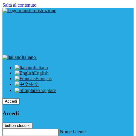
Salta al contenuto
Italiano
Italiano
English
Français
中文
Shqiptare
Accedi
Accedi
button close
×
Nome Utente