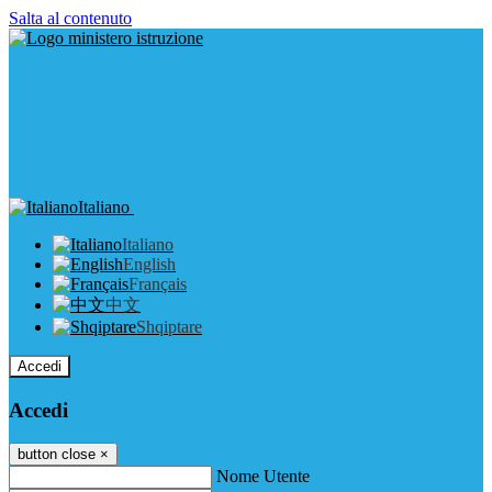
Salta al contenuto
Italiano
Italiano
English
Français
中文
Shqiptare
Accedi
Accedi
button close
×
Nome Utente