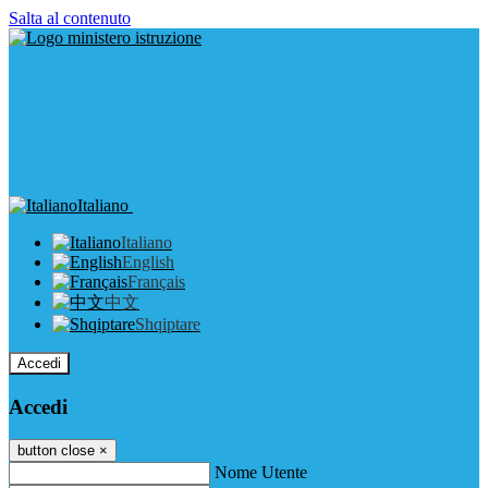
Salta al contenuto
Italiano
Italiano
English
Français
中文
Shqiptare
Accedi
Accedi
button close
×
Nome Utente