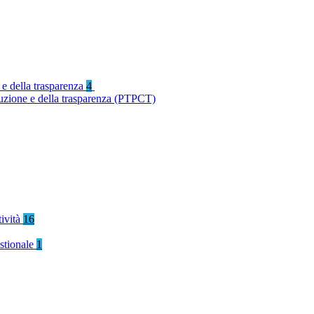
 e della trasparenza
4
ruzione e della trasparenza (PTPCT)
tività
16
stionale
1