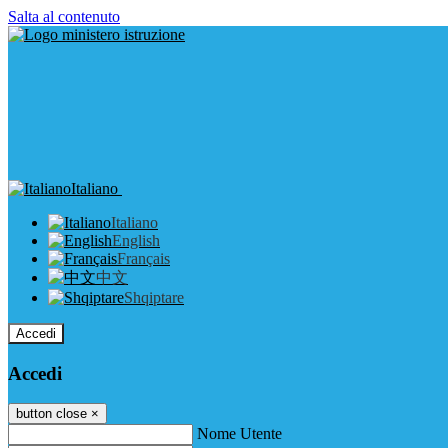
Salta al contenuto
Italiano
Italiano
English
Français
中文
Shqiptare
Accedi
Accedi
button close
×
Nome Utente