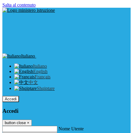
Salta al contenuto
Italiano
Italiano
English
Français
中文
Shqiptare
Accedi
Accedi
button close
×
Nome Utente