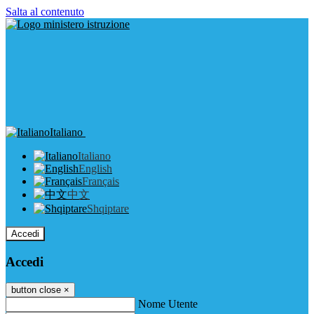
Salta al contenuto
Italiano
Italiano
English
Français
中文
Shqiptare
Accedi
Accedi
button close
×
Nome Utente